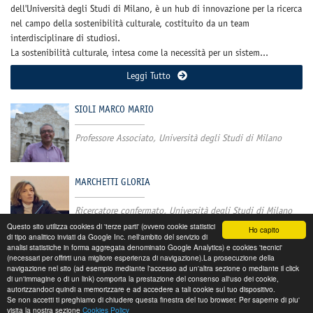
dell'Università degli Studi di Milano, è un hub di innovazione per la ricerca
nel campo della sostenibilità culturale, costituito da un team
interdisciplinare di studiosi.
La sostenibilità culturale, intesa come la necessità per un sistem...
Leggi Tutto
SIOLI MARCO MARIO
Professore Associato, Università degli Studi di Milano
MARCHETTI GLORIA
Ricercatore confermato, Università degli Studi di Milano
Questo sito utilizza cookies di 'terze parti' (ovvero cookie statistici
Ho capito
di tipo analitico inviati da Google Inc. nell'ambito del servizio di
analisi statistiche in forma aggregata denominato Google Analytics) e cookies 'tecnici'
(necessari per offrirti una migliore esperienza di navigazione).La prosecuzione della
navigazione nel sito (ad esempio mediante l'accesso ad un'altra sezione o mediante il click
di un'immagine o di un link) comporta la prestazione del consenso all'uso dei cookie,
autorizzandoci quindi a memorizzare e ad accedere a tali cookie sul tuo dispositivo.
Se non accetti ti preghiamo di chiudere questa finestra del tuo browser. Per saperne di piu'
visita la nostra sezione
Cookies Policy