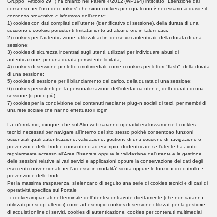
Gruppo "Articolo 29" ) ha chiarito nel Parere 4/2012 (WP194) intitolato "Esenzione dal
consenso per l'uso dei cookies" che sono cookies per i quali non è necessario acquisire il
consenso preventivo e informato dell'utente:
1) cookies con dati compilati dall'utente (identificativo di sessione), della durata di una
sessione o cookies persistenti limitatamente ad alcune ore in taluni casi;
2) cookies per l'autenticazione, utilizzati ai fini dei servizi autenticati, della durata di una
sessione;
3) cookies di sicurezza incentrati sugli utenti, utilizzati per individuare abusi di
autenticazione, per una durata persistente limitata;
4) cookies di sessione per lettori multimediali, come i cookies per lettori "flash", della durata
di una sessione;
5) cookies di sessione per il bilanciamento del carico, della durata di una sessione;
6) cookies persistenti per la personalizzazione dell'interfaccia utente, della durata di una
sessione (o poco più);
7) cookies per la condivisione dei contenuti mediante plug-in sociali di terzi, per membri di
una rete sociale che hanno effettuato il login.
La informiamo, dunque, che sul Sito web saranno operativi esclusivamente i cookies
tecnici necessari per navigare all'interno del sito stesso poiché consentono funzioni
essenziali quali autenticazione, validazione, gestione di una sessione di navigazione e
prevenzione delle frodi e consentono ad esempio: di identificare se l'utente ha avuto
regolarmente accesso all'Area Riservata oppure la validazione dell'utente e la gestione
delle sessioni relative ai vari servizi e applicazioni oppure la conservazione dei dati degli
esercenti convenzionati per l'accesso in modalità' sicura oppure le funzioni di controllo e
prevenzione delle frodi.
Per la massima trasparenza, si elencano di seguito una serie di cookies tecnici e di casi di
operatività specifica sul Portale:
- i cookies impiantati nel terminale dell'utente/contraente direttamente (che non saranno
utilizzati per scopi ulteriori) come ad esempio cookies di sessione utilizzati per la gestione
di acquisti online di servizi, cookies di autenticazione, cookies per contenuti multimediali