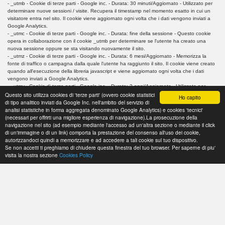
- _utmb - Cookie di terze parti - Google inc. - Durata: 30 minuti/Aggiornato - Utilizzato per
determinare nuove sessioni / visite. Recupera il timestamp nel momento esatto in cui un
visitatore entra nel sito. Il cookie viene aggiornato ogni volta che i dati vengono inviati a
Google Analytics.
- _utmc - Cookie di terze parti - Google inc. - Durata: fine della sessione - Questo cookie
opera in collaborazione con il cookie _utmb per determinare se l'utente ha creato una
nuova sessione oppure se sta visitando nuovamente il sito.
- _utmz - Cookie di terze parti - Google inc. - Durata: 6 mesi/Aggiornato - Memorizza la
fonte di traffico o campagna dalla quale l'utente ha raggiunto il sito. Il cookie viene creato
quando all'esecuzione della libreria javascript e viene aggiornato ogni volta che i dati
vengono inviati a Google Analytics.
- _utmv - Cookie di terze parti - Google inc. - Durata: 2 anni/Aggiornato - Utilizzato per
Questo sito utilizza cookies di 'terze parti' (ovvero cookie statistici
memorizzare a livello di visitatore dati variabili personalizzati. Viene aggiornato ogni volta
Ho capito
di tipo analitico inviati da Google Inc. nell'ambito del servizio di
che i dati vengono inviati a Google Analytics.
analisi statistiche in forma aggregata denominato Google Analytics) e cookies 'tecnici'
- _ga - Cookie di terze parti - Google inc. - Durata: 2 anni - Utilizzato per distinguere gli
(necessari per offrirti una migliore esperienza di navigazione).La prosecuzione della
utenti.
navigazione nel sito (ad esempio mediante l'accesso ad un'altra sezione o mediante il click
di un'immagine o di un link) comporta la prestazione del consenso all'uso dei cookie,
autorizzandoci quindi a memorizzare e ad accedere a tali cookie sul tuo dispositivo.
Se non accetti ti preghiamo di chiudere questa finestra del tuo browser. Per saperne di piu'
visita la nostra sezione
Cookies Policy
Università degli Studi di Milano
All right reserved © 2026