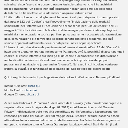
alla fine di ciascuna sessione, salvo alcune tipologie degli stessi che vengono, invece,
salvati sul disco fisso e che possono essere letti solo dal server che li ha archiviati
precedentemente. Un cookie non può richiamare nessun altro dato dal disco fisso
dell'utente né trasmettere virus informatici o acquisire indirizzi email.
L'utilizzo di cookies o di analoghe tecniche avverrà nel pieno rispetto di quanto previsto
dall'articolo 122 del "Codice" e dal Provvedimento "Individuazione delle modalità
semplificate per l'informativa e l'acquisizione del consenso per l'uso dei cookie" dell' 08
maggio 2014, che individuano la liceità di tali tecnologie per determinati scopi legittimi,
relativi alla memorizzazione tecnica per il tempo strettamente necessario alla trasmissione
della comunicazione o a fornire uno specifico servizio richiesto dall'Utente, che può
sempre opporsi al trattamento dei suoi dati per le finalità sopra specificate.
L'Utente, infatti, che si intende previamente informato ai sensi dell'art. 13 del "Codice" in
base anche a quanto riportato nel presente Paragrafo, avrà la possibilità di accettare tutti i
cookies, di essere informato sull'impiego di un cookie o di procedere alla disattivazione
anche di tutti i cookies modificando autonomamente le impostazioni del proprio
programma di navigazione (detto anche "browser"). Nel caso in cui i cookies venissero
rifiutati, la qualità o la funzionalità delle pagine del Sito potrebbero essere ridotte.
Qui di seguito le istruzioni per la gestione dei cookies in riferimento ai Browser più diffusi:
Internet Explorer:
clicca qui
Mozilla Firefox:
clicca qui
Google Chrome:
clicca qui
Ai sensi dell'articolo 122, comma 1, del Codice della Privacy (nella formulazione vigente a
seguito della entrata in vigore del d.lgs. 69/2012) e del Provvedimento del Garante
Privacy "Individuazione delle modalità semplificate per l'informativa e l'acquisizione del
consenso per l'uso dei cookie" dell' 08 maggio 2014, i cookies "tecnici" possono essere
utilizzati anche in assenza del consenso dell'interessato. Tra l'altro, lo stesso organismo
europeo che riunisce tutte le Autorità Garanti per la privacy dei vari Stati Membri (il c.d.