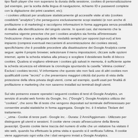
tipo flash player che non superano la durata della sessione, cookies di personalizzazione
(ad esempio, per la scelta della lingua di navigazione, richiamo ID e password complete
con la digitazione dei primi caratteri, etc);
- i cookies utilizzati per analizzare statisticamente gli accessi/le visite al sito (cookies
cosiddetti "analytics") che perseguono esclusivamente scopi statistici (e non anche di
profilazione o di marketing) e raccolgono informazioni in forma aggregata senza possibilità
di risalire alla identificazione del singolo utente. In questi casi, dal momento che la
normativa vigente prescrive che per i cookies analytics sia fornita all'interessato
l'indicazione chiara e adeguata delle modalità semplici per opporsi (opt-out) al loro
impianto (compresi eventuali meccanismi di anonimizzazione dei cookies stessi),
specifichiamo che è possibile procedere alla disattivazione dei Google Analytics come
segue: aprire il proprio browser, selezionare il menu impostazioni, cliccare sulle opzioni
internet, aprire la scheda relativa alla privacy e scegliere il desiderato livello di blocco
cookies. Qualora si vogliano eliminare i cookies già salvati in memoria, è sufficiente aprire
la scheda sicurezza ed eliminare la cronologia spuntando la casella "elimina cookies".
Esclusi i cookies tecnici, Vi informiamo che questo sito non farà uso di altri cookies non
qualificabili come "tecnici" o che presentano maggiori criticità dal punto di vista della
protezione della sfera privata degli utenti, come ad esempio, quelli usati per finalità di
profilazione e marketing che non saranno installati sui terminali degli utenti.
Sul sito potranno essere operativi i seguenti cookies di terzi di Google Analytics, un
servizio di analisi web fornito da Google, Inc. ("Google"). Google Analytics utilizza dei
"cookies", che sono file di testo che vengono depositati sul terminale dell'interessato per
consentire analisi statistiche in forma aggregata. Google Inc. è il relativo Titolare del
trattamento.
- _utma - Cookie di terze parti - Google inc. - Durata: 2 Anni/Aggiornato - Utilizzato per
distinguere gli utenti e sessioni. Il cookie viene creato all'esecuzione della libreria
javascript. Questo cookie tiene traccia del numero di volte che un visitatore ha visitato il
sito web, quando ha effettuato la prima visita e quando si è verificata l'ultima. Il cookie
viene aggiornato ogni volta che i dati vengono inviati a Google Analytics.