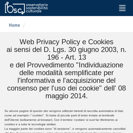
Toggle
naviga
Home
Web Privacy Policy e Cookies
ai sensi del D. Lgs. 30 giugno 2003, n.
196 - Art. 13
e del Provvedimento "Individuazione
delle modalità semplificate per
l'informativa e l'acquisizione del
consenso per l'uso dei cookie" dell' 08
maggio 2014.
Su alcune pagine di questo sito vengono utilizzati metodi di raccolta automatica di dati,
come ad esempio i "cookies". Si tratta di piccole parti di testo inviate al terminale
dell'Utente (solitamente al browser). Con il termine 'cookies' si vuol far riferimento ai
cookies e a tutte le tecnologie similari.
La maggior parte dei cookies sono "di sessione", e vengono automaticamente cancellati